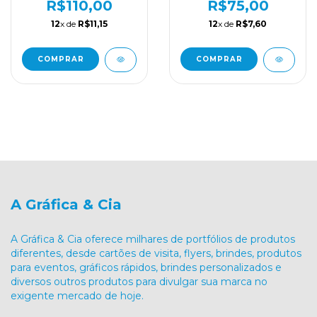
Personalizada
Únicas
R$110,00
R$75,00
12
x de
R$11,15
12
x de
R$7,60
COMPRAR
COMPRAR
A Gráfica & Cia
A Gráfica & Cia oferece milhares de portfólios de produtos
diferentes, desde cartões de visita, flyers, brindes, produtos
para eventos, gráficos rápidos, brindes personalizados e
diversos outros produtos para divulgar sua marca no
exigente mercado de hoje.