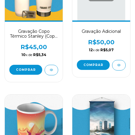
Gravação Copo
Gravação Adicional
Térmico Stanley (Copo
do Cliente)
R$50,00
R$45,00
12
x de
R$5,07
10
x de
R$5,34