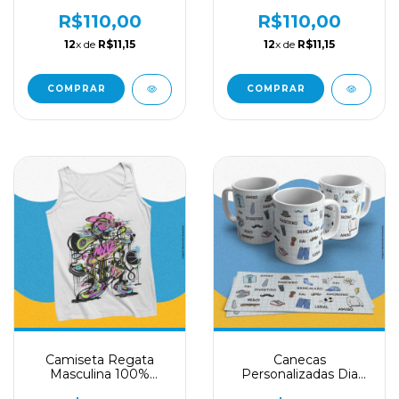
Nadador 100%
Personalizante 100%
Algodão Premium
Algodão Premium
R$110,00
R$110,00
12
x de
R$11,15
12
x de
R$11,15
COMPRAR
COMPRAR
Camiseta Regata
Canecas
Masculina 100%
Personalizadas Dia
Algodão Premium
Dos Pais Estampas