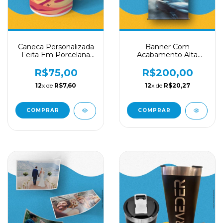
Caneca Personalizada
Banner Com
Feita Em Porcelana
Acabamento Alta
Estampas
Qualidade Em Cores
R$75,00
R$200,00
12
x de
R$7,60
12
x de
R$20,27
COMPRAR