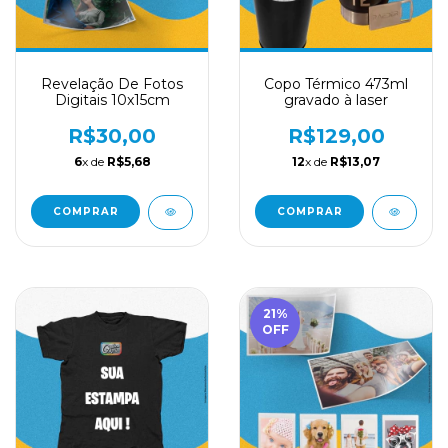
Revelação De Fotos
Copo Térmico 473ml
Digitais 10x15cm
gravado à laser
R$30,00
R$129,00
6
x de
R$5,68
12
x de
R$13,07
COMPRAR
COMPRAR
21
%
OFF