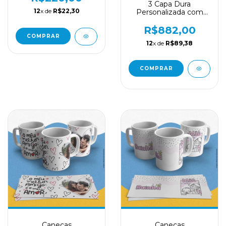
3 Capa Dura
12
x de
R$22,30
Personalizada com
impressão papel
couche
R$882,00
COMPRAR
12
x de
R$89,38
Canecas
Canecas