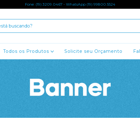
Fone: (19) 3209.0467 - WhatsApp (19) 99800.5524
Todos os Produtos
Solicite seu Orçamento
Fa