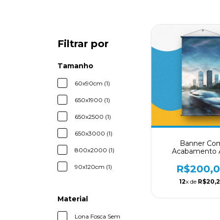
Filtrar por
Tamanho
60x90cm (1)
650x1900 (1)
650x2500 (1)
650x3000 (1)
Banner Co
800x2000 (1)
Acabamento A
Qualidade Em 
R$200,
90x120cm (1)
12
x de
R$20,
Material
Lona Fosca Sem