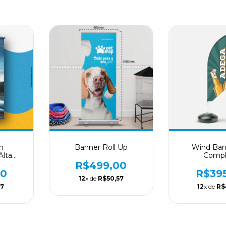
m
Banner Roll Up
Wind Ban
lta
Compl
Cores
R$499,00
00
R$39
12
x de
R$50,57
27
12
x de
R$