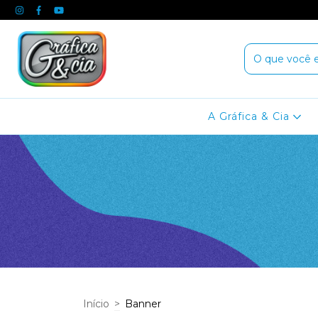
A Gráfica & Cia
Início
>
Banner