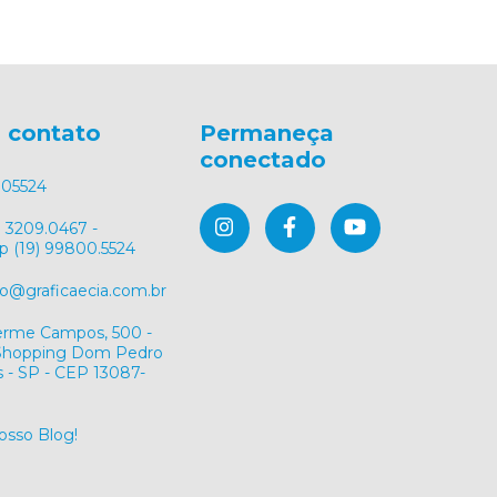
 contato
Permaneça
conectado
05524
) 3209.0467 -
 (19) 99800.5524
@graficaecia.com.br
herme Campos, 500 -
/Shopping Dom Pedro
 - SP - CEP 13087-
nosso Blog!