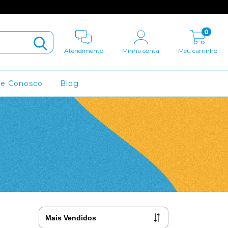
0
Atendimento
Minha conta
Meu carrinho
le Conosco
Blog