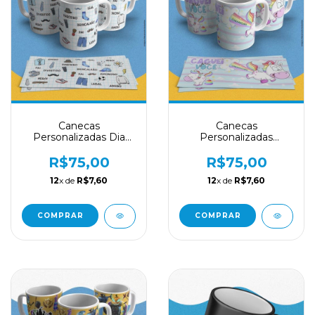
Canecas
Canecas
Personalizadas Dia
Personalizadas
Dos Pais Estampas
Divertidas Estampas
Únicas
De Unicórnio
R$75,00
R$75,00
12
x de
R$7,60
12
x de
R$7,60
COMPRAR
COMPRAR