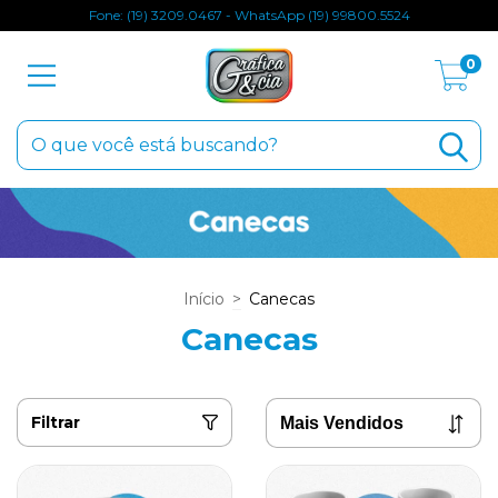
Fone: (19) 3209.0467 - WhatsApp (19) 99800.5524
0
Início
>
Canecas
Canecas
Filtrar