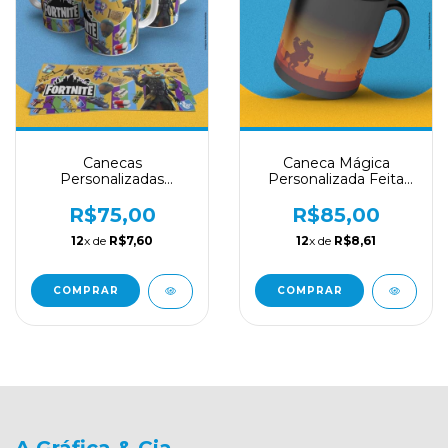
Canecas
Caneca Mágica
Personalizadas
Personalizada Feita
Estampa Jogo
Em Porcelana
Fortnite Cores
Estampas
R$75,00
R$85,00
12
x de
R$7,60
12
x de
R$8,61
COMPRAR
COMPRAR
A Gráfica & Cia