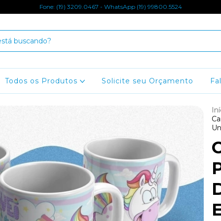
Fone: (19) 3209.0467 - WhatsApp (19) 99800.5524
Todos os Produtos
Solicite seu Orçamento
Fa
Iní
Ca
Un
P
D