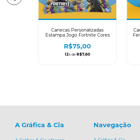
zadas Dia
Canecas Personalizadas
Ca
s Únicas
Estampa Jogo Fortnite Cores
Fe
0
R$75,00
0
12
x de
R$7,60
A Gráfica & Cia
Navegação
A Gráfica & Cia