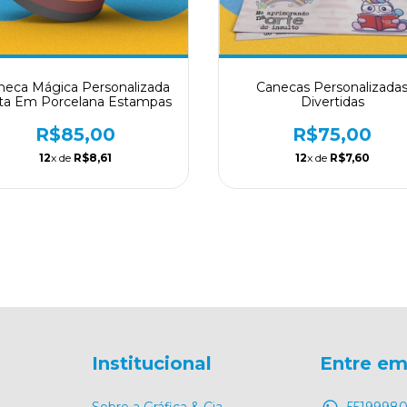
neca Mágica Personalizada
Canecas Personalizada
ita Em Porcelana Estampas
Divertidas
R$85,00
R$75,00
12
x de
R$8,61
12
x de
R$7,60
Institucional
Entre em
Sobre a Gráfica & Cia
55199980