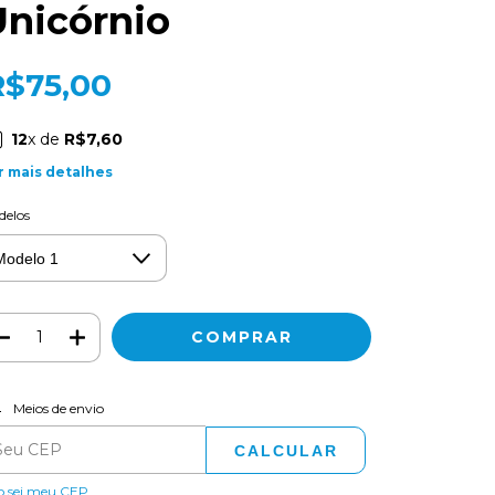
Unicórnio
R$75,00
12
x de
R$7,60
r mais detalhes
delos
ALTERAR CEP
regas para o CEP:
Meios de envio
CALCULAR
o sei meu CEP