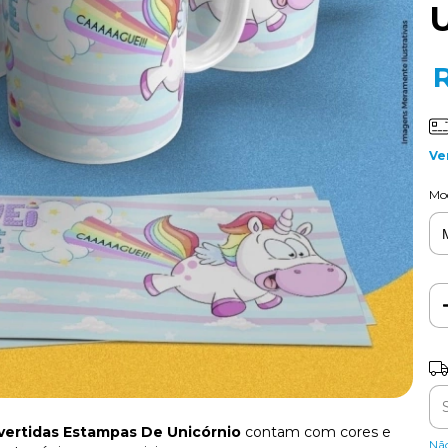
Ve
Mo
Ent
vertidas Estampas De Unicórnio
contam com cores e
Nã