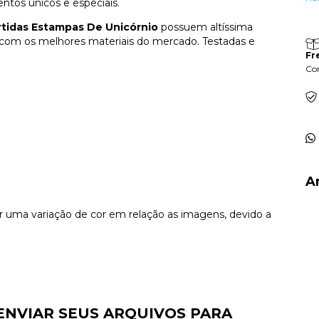
ntos únicos e especiais.
rtidas Estampas De Unicórnio
possuem altíssima
s com os melhores materiais do mercado. Testadas e
Fr
Con
A
uma variação de cor em relação as imagens, devido a
ENVIAR SEUS ARQUIVOS PARA