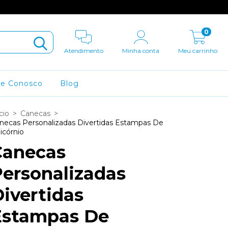
0
Atendimento
Minha conta
Meu carrinho
le Conosco
Blog
cio
>
Canecas
>
necas Personalizadas Divertidas Estampas De
icórnio
Canecas
ersonalizadas
ivertidas
Estampas De