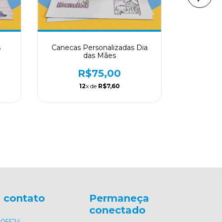
s
Canecas Personalizadas Dia
Caneca P
das Mães
Em Por
R$75,00
12
x de
R$7,60
 contato
Permaneça
conectado
05524