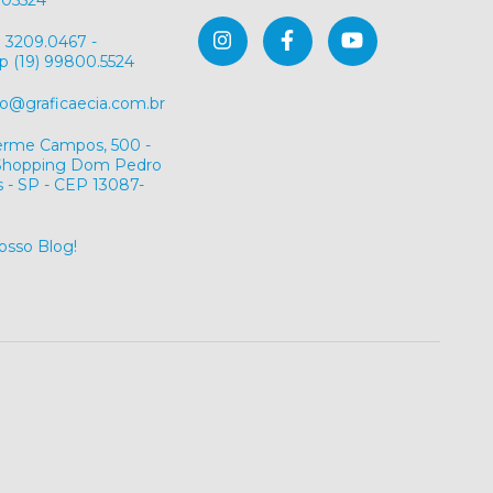
) 3209.0467 -
 (19) 99800.5524
@graficaecia.com.br
herme Campos, 500 -
/Shopping Dom Pedro
 - SP - CEP 13087-
nosso Blog!