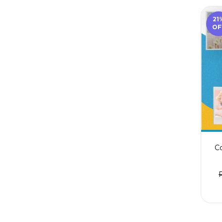
21
OF
C