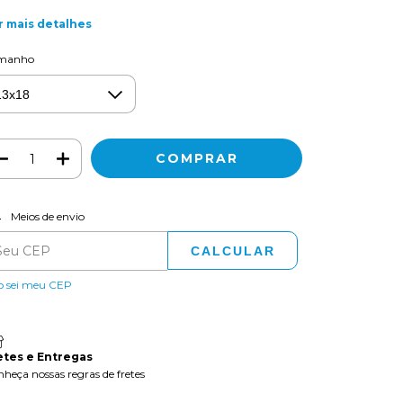
r mais detalhes
manho
ALTERAR CEP
regas para o CEP:
Meios de envio
CALCULAR
o sei meu CEP
etes e Entregas
heça nossas regras de fretes