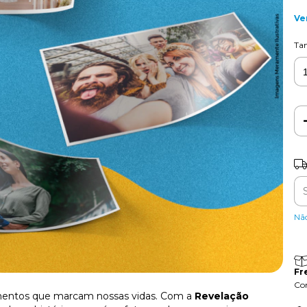
Ve
Ta
Ent
Nã
Fr
Con
omentos que marcam nossas vidas. Com a
Revelação