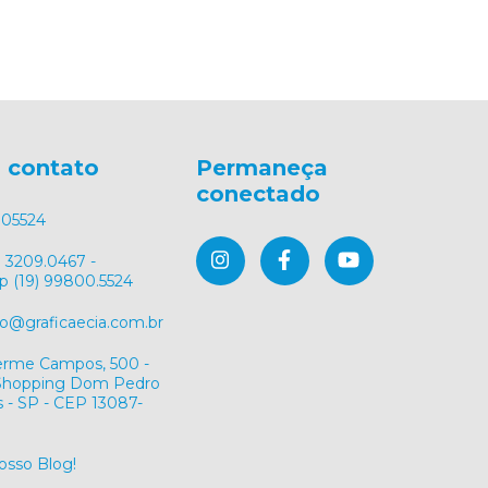
 contato
Permaneça
conectado
05524
) 3209.0467 -
 (19) 99800.5524
@graficaecia.com.br
herme Campos, 500 -
/Shopping Dom Pedro
 - SP - CEP 13087-
nosso Blog!