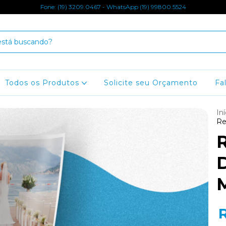
Fone: (19) 3209.0467 - WhatsApp (19) 99800.5524
Todos os Produtos
Solicite seu Orçamento
Fa
Iní
Re