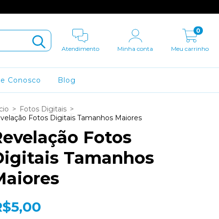
0
Atendimento
Minha conta
Meu carrinho
le Conosco
Blog
cio
>
Fotos Digitais
>
velação Fotos Digitais Tamanhos Maiores
Revelação Fotos
Digitais Tamanhos
Maiores
R$5,00