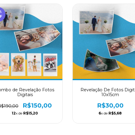
%
F
ombo de Revelação Fotos
Revelação De Fotos Digit
Digitais
10x15cm
R$150,00
R$30,00
R$190,00
12
x de
R$15,20
6
x de
R$5,68